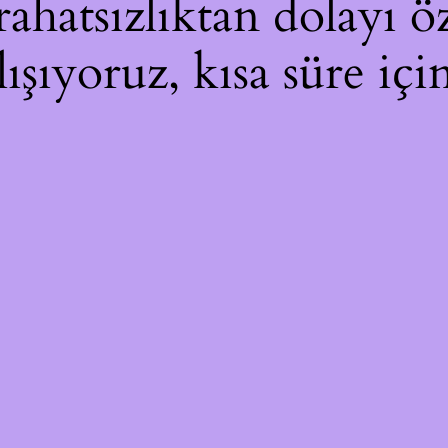
hatsızlıktan dolayı öz
lışıyoruz, kısa süre iç